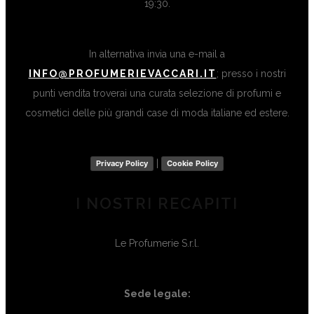
19:30.
In alternativa invia una e-mail a
INFO@PROFUMERIEVACCARI.IT
; presso i nostri
punti vendita troverai una curata selezione di profumi e
cosmetici delle più grandi case di moda italiane ed estere.
|
Privacy Policy
Cookie Policy
I NOSTRI RECAPITI
Le Profumerie S.r.l.
Sede legale: