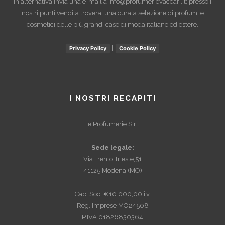
In alternativa invia una e-mail a
info@profumerievaccari.it
; presso i
nostri punti vendita troverai una curata selezione di profumi e
cosmetici delle più grandi case di moda italiane ed estere.
|
Privacy Policy
Cookie Policy
I NOSTRI RECAPITI
Le Profumerie S.r.l.
Sede legale:
Via Trento Trieste,51
41125 Modena (MO)
Cap. Soc. €10.000,00 i.v.
Reg. Imprese MO24508
P.IVA 01826830364