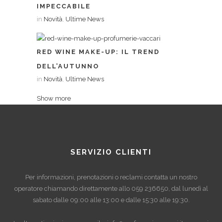
IMPECCABILE
in
Novità
,
Ultime News
RED WINE MAKE-UP: IL TREND
DELL’AUTUNNO
in
Novità
,
Ultime News
Show more
SERVIZIO CLIENTI
Per informazioni, prenotazioni o reclami contatta un nostro
operatore chiamando direttamente allo
059 236650
, dal lunedì al
sabato dalle 09:00 alle 13:00 e dalle 15:30 alle 19:30.