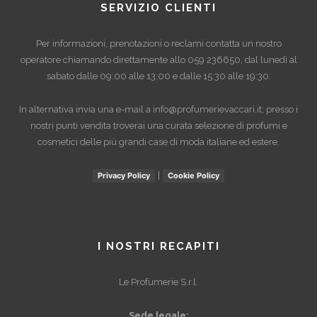
SERVIZIO CLIENTI
Per informazioni, prenotazioni o reclami contatta un nostro
operatore chiamando direttamente allo
059 236650
, dal lunedì al
sabato dalle 09:00 alle 13:00 e dalle 15:30 alle 19:30.
In alternativa invia una e-mail a
info@profumerievaccari.it
; presso i
nostri punti vendita troverai una curata selezione di profumi e
cosmetici delle più grandi case di moda italiane ed estere.
|
Privacy Policy
Cookie Policy
I NOSTRI RECAPITI
Le Profumerie S.r.l.
Sede legale: