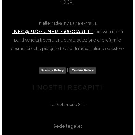
19:30.
In alternativa invia una e-mail a
INFO@PROFUMERIEVACCARI.IT
; presso i nostri
punti vendita troverai una curata selezione di profumi e
cosmetici delle più grandi case di moda italiane ed estere.
|
Privacy Policy
Cookie Policy
I NOSTRI RECAPITI
Le Profumerie S.r.l.
Sede legale: