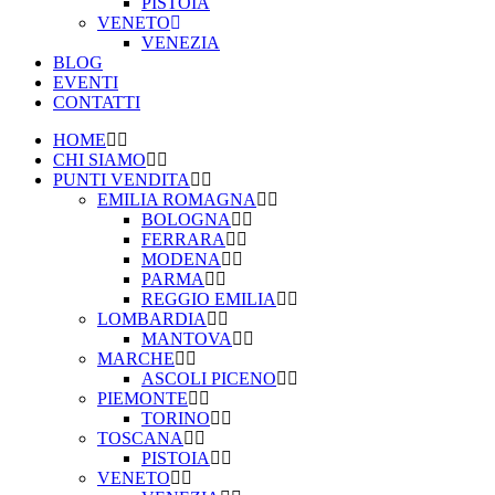
PISTOIA
VENETO
VENEZIA
BLOG
EVENTI
CONTATTI
HOME
CHI SIAMO
PUNTI VENDITA
EMILIA ROMAGNA
BOLOGNA
FERRARA
MODENA
PARMA
REGGIO EMILIA
LOMBARDIA
MANTOVA
MARCHE
ASCOLI PICENO
PIEMONTE
TORINO
TOSCANA
PISTOIA
VENETO