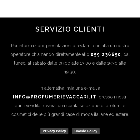
...
SERVIZIO CLIENTI
Per informazioni, prenotazioni o reclami contatta un nostro
operatore chiamando direttamente allo
059 236650
, dal
lunedì al sabato dalle 09:00 alle 13:00 e dalle 15:30 alle
19:30.
In alternativa invia una e-mail a
INFO@PROFUMERIEVACCARI.IT
; presso i nostri
punti vendita troverai una curata selezione di profumi e
cosmetici delle più grandi case di moda italiane ed estere.
|
Privacy Policy
Cookie Policy