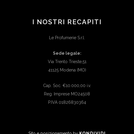
I NOSTRI RECAPITI
Le Profumerie S.r.l.
Sede legale:
Via Trento Trieste,51
41125 Modena (MO)
Cap. Soc. €10.000,00 i.v.
Reg. Imprese MO24508
P.IVA 01826830364
Sito e posizionamento by
KONDIVIDI