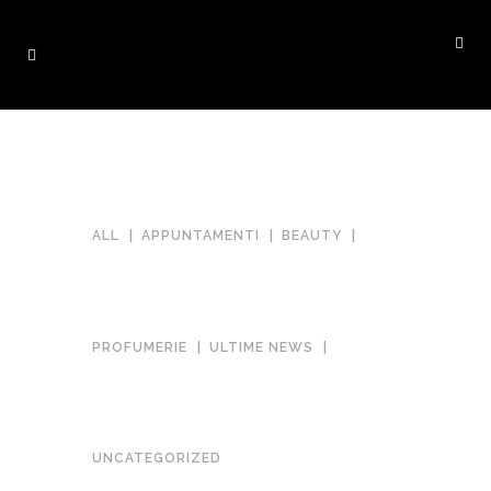
ALL
APPUNTAMENTI
BEAUTY
PROFUMERIE
ULTIME NEWS
5 PROFUMI ALLA VANIGLIA 🍦
in
Novità
UNCATEGORIZED