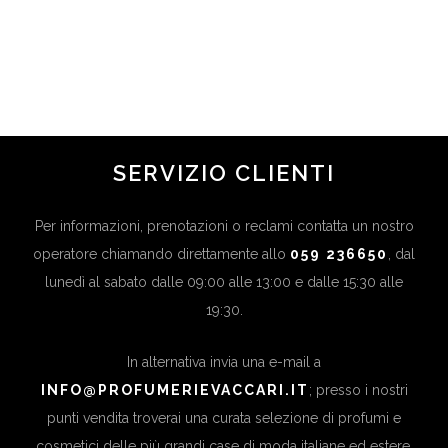
UN TOCCO DI VIVACITÀ °❀⋆
in
Novità
,
Ultime News
...
SERVIZIO CLIENTI
Per informazioni, prenotazioni o reclami contatta un nostro
operatore chiamando direttamente allo
059 236650
, dal
lunedì al sabato dalle 09:00 alle 13:00 e dalle 15:30 alle
19:30.
In alternativa invia una e-mail a
INFO@PROFUMERIEVACCARI.IT
; presso i nostri
punti vendita troverai una curata selezione di profumi e
cosmetici delle più grandi case di moda italiane ed estere.