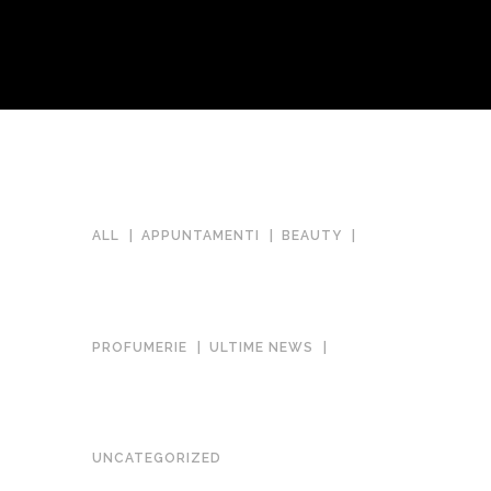
ALL
APPUNTAMENTI
BEAUTY
PROFUMERIE
ULTIME NEWS
TENDENZE MAKE-UP MILANO
UNCATEGORIZED
FASHION WEEK A/I 2025-2026: