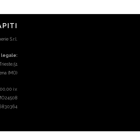
APITI
rie S.r.l.
 legale:
Trieste,51
ena (MO)
0,00 i.v.
 MO24508
26830364