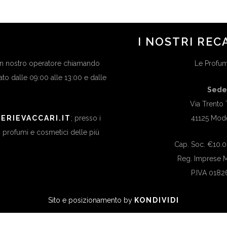
I NOSTRI REC
 un nostro operatore chiamando
Le Profume
bato dalle 09:00 alle 13:00 e dalle
Sede
Via Trento 
ERIEVACCARI.IT
; presso i
41125 Mod
di profumi e cosmetici delle più
Cap. Soc. €10.00
Reg. Imprese
P.IVA 018
Sito e posizionamento by
KONDIVIDI